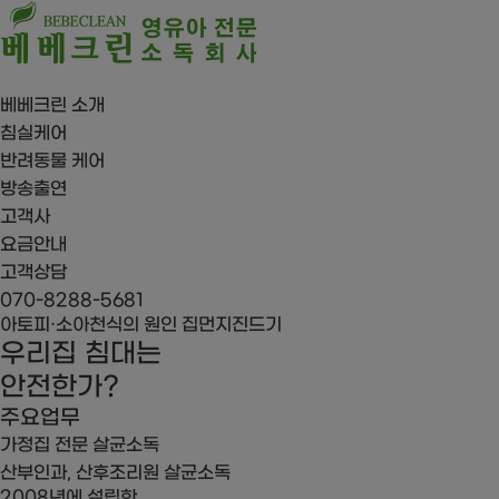
베베크린 소개
침실케어
반려동물 케어
방송출연
고객사
요금안내
고객상담
070-8288-5681
아토피·소아천식의 원인
집먼지진드기
우리집 침대는
안전한가?
주요업무
가정집 전문 살균소독
산부인과, 산후조리원 살균소독
2008년에 설립한