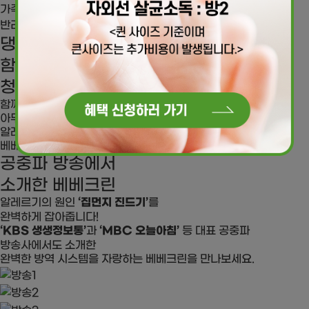
가족에게 안전한 환경을 제공합니다.
반려동물 케어
댕댕이, 댕냥이와
함께하는 행복한 우리집
청결하고 깨끗하게 관리해야죠!
함께하고 있는 댕댕이, 댕냥이!
아무리 제거해도 사라지지 않는 반려동물의 털!
알레르기의 주원인이기도 합니다.
베베크린 시스템을 통해 완벽히 케어하세요!
공중파 방송에서
소개한 베베크린
알레르기의 원인
‘집먼지 진드기’
를
완벽하게 잡아줍니다!
‘KBS 생생정보통’
과
‘MBC 오늘아침’
등 대표 공중파
방송사에서도 소개한
완벽한 방역 시스템을 자랑하는 베베크린을 만나보세요.